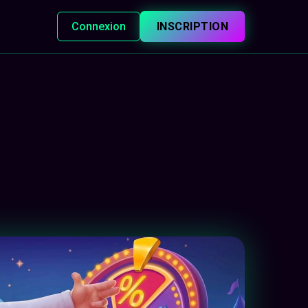
Connexion
INSCRIPTION