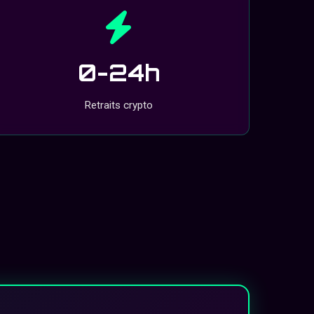
0-24h
Retraits crypto