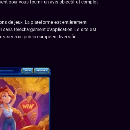
ent pour vous fournir un avis objectif et complet
tions de jeux. La plateforme est entièrement
l sans téléchargement d'application. Le site est
dresser à un public européen diversifié.