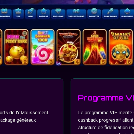
Programme V
orts de l'établissement.
Le programme VIP mérite é
 package généreux
cashback progressif allant
structure de fidélisation 