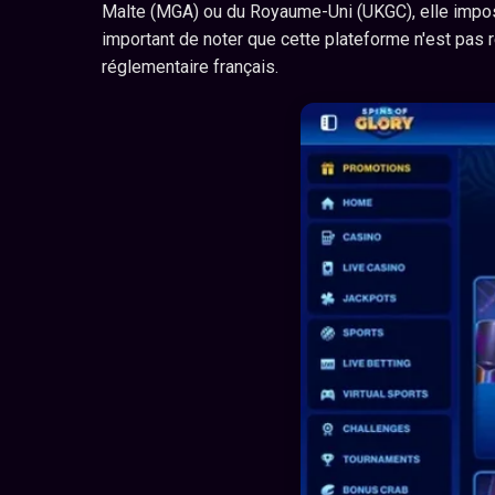
Malte (MGA) ou du Royaume-Uni (UKGC), elle impose 
important de noter que cette plateforme n'est pas r
réglementaire français.