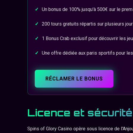
Un bonus de 100% jusqu'à 500€ sur le prem
200 tours gratuits répartis sur plusieurs jou
1 Bonus Crab exclusif pour découvrir les je
Une offre dédiée aux paris sportifs pour le
RÉCLAMER LE BONUS
Licence et sécurité
Spins of Glory Casino opère sous licence de l'Anjo