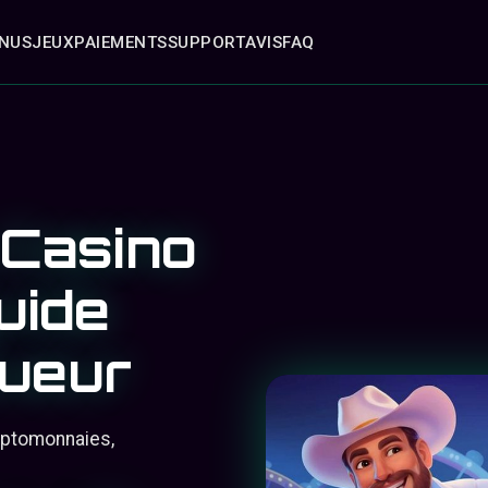
NUS
JEUX
PAIEMENTS
SUPPORT
AVIS
FAQ
 Casino
uide
oueur
yptomonnaies,