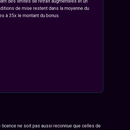
uant des limites de retrait augmentées et un
onditions de mise restent dans la moyenne du
es à 35x le montant du bonus.
e licence ne soit pas aussi reconnue que celles de