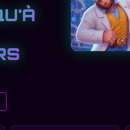
QU'À
RS