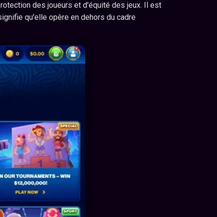
tection des joueurs et d'équité des jeux. Il est
signifie qu'elle opère en dehors du cadre